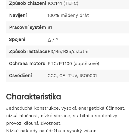
Způsob chlazení
ICO141 (TEFC)
Navíjení
100% měděný drát
Pracovní systém
S1
Spojení
/ Y
△
Způsob instalace
B3/B5/B35/ostatní
Ochrana motoru
PTC/PT100 (doplňkové)
Osvědčení
CCC, CE, TUV, ISO9001
Charakteristika
Jednoduchá konstrukce, vysoká energetická účinnost,
nízká hlučnost, nízké vibrace, stabilní a spolehlivý
provoz, dlouhá životnost.
Nízké náklady na údržbu a vysoký výkon.