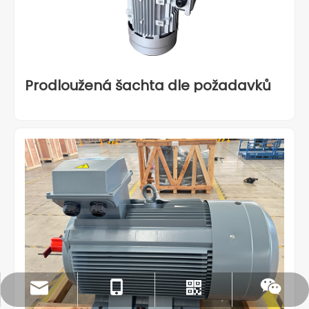
Prodloužená šachta dle požadavků
rylee@vmttech.com
+86- 15861132046
Whatsapp
Wechat