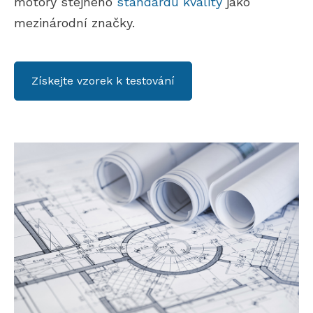
motory stejného
standardu kvality
jako
mezinárodní značky.
Získejte vzorek k testování