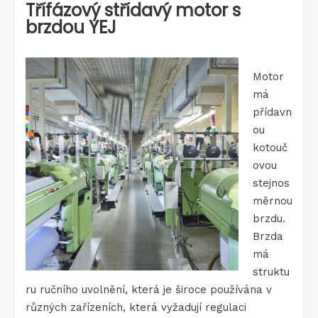
Třífázový střídavý motor s
brzdou YEJ
Motor
má
přídavn
ou
kotouč
ovou
stejnos
měrnou
brzdu.
Brzda
má
struktu
ru ručního uvolnění, která je široce používána v
různých zařízeních, která vyžadují regulaci