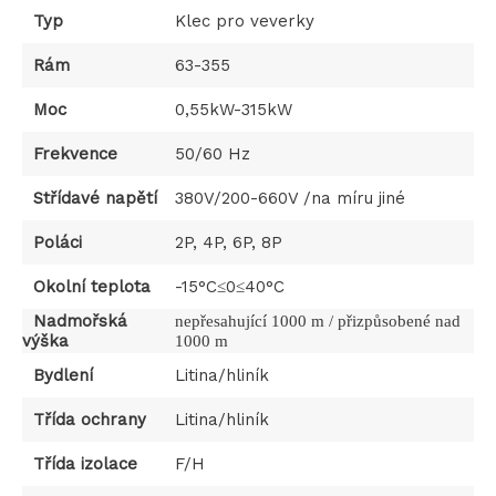
Typ
Klec pro veverky
Rám
63-355
Moc
0,55kW-315kW
Frekvence
50/60 Hz
Střídavé napětí
380V/200-660V /na míru jiné
Poláci
2P, 4P, 6P, 8P
Okolní teplota
-15°C≤0≤40°C
Nadmořská
nepřesahující 1000 m / přizpůsobené nad
výška
1000 m
Bydlení
Litina/hliník
Třída ochrany
Litina/hliník
Třída izolace
F/H