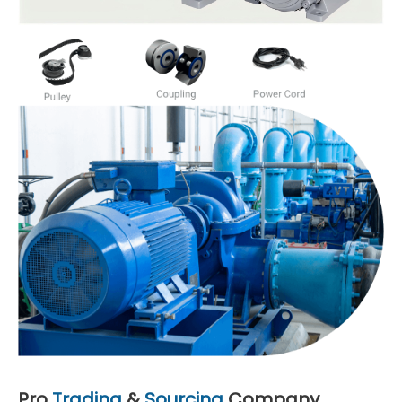
Pro
Trading
&
Sourcing
Company