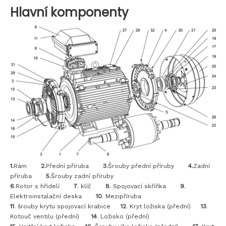
Hlavní komponenty
1.
Rám
2.
Přední příruba
3.
Šrouby přední příruby
4.
Zadní
příruba
5.
Šrouby zadní příruby
6
.Rotor s hřídelí
7
. klíč
8
. Spojovací skříňka
9
.
Elektroinstalační deska
10
. Mezipříruba
11
. šrouby krytu spojovací krabice
12
. Kryt ložiska (přední)
13
.
Kotouč ventilu (přední)
14
. Ložisko (přední)