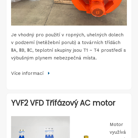
Je vhodný pro použití v ropných, uhelných dolech
v podzemí (netěžební porub) a továrních třídách
ⅡA, ⅡB, ⅡC, teplotní skupiny jsou T1 ~ T4 prostředí s
výbušným plynem nebezpečná místa.
Více informací

YVF2 VFD Třífázový AC motor
Motor
využívá