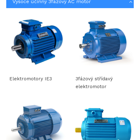
Vysoce účinný 3fázový AC motor
Elektromotory IE3
3fázový střídavý
elektromotor