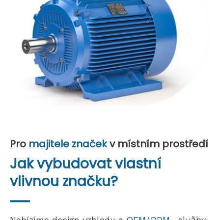
Pro
majitele značek
v místním prostředí
Jak vybudovat vlastní
vlivnou značku?
Nabízíme design vzhledu a
OEM/ODM .
služby