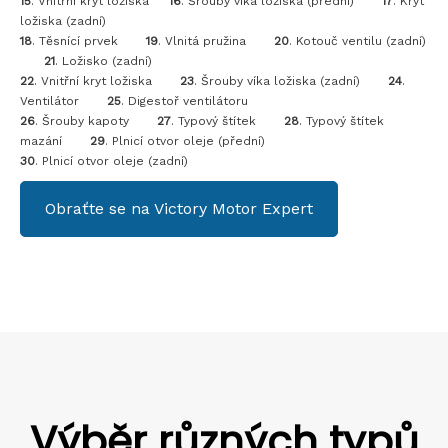
15
. Vnitřní kryt ložiska
16
. Šrouby víka ložiska (přední)
17
. Kryt
ložiska (zadní)
18
. Těsnící prvek
19
. Vlnitá pružina
20
. Kotouč ventilu (zadní)
21
. Ložisko (zadní)
22
. Vnitřní kryt ložiska
23
. Šrouby víka ložiska (zadní)
24
.
Ventilátor
25
. Digestoř ventilátoru
26
. Šrouby kapoty
27
. Typový štítek
28
. Typový štítek
mazání
29
. Plnicí otvor oleje (přední)
30
. Plnicí otvor oleje (zadní)
Obraťte se na Victory Motor Expert
Výběr různých typů