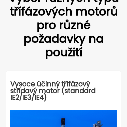
třífázových motorů
pro různé
požadavky na
použití
Vysoce účinný třífázový
střídavý motor (standard
IE2/IE3/IE4)