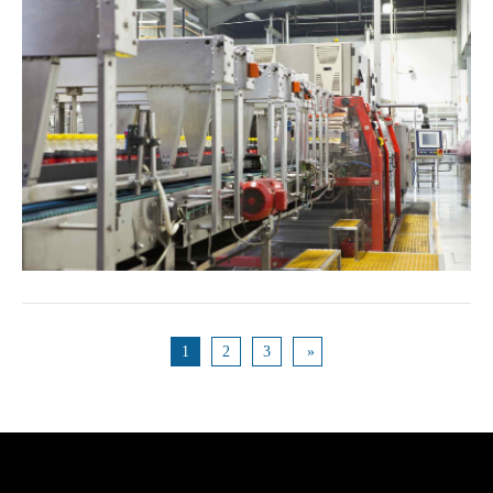
1
2
3
»