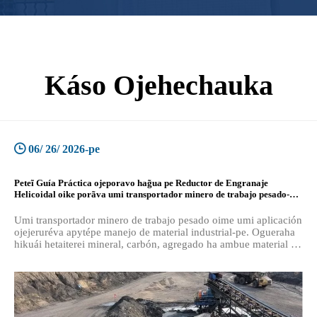
Káso Ojehechauka
06/ 26/ 2026-pe
Peteĩ Guía Práctica ojeporavo hag̃ua pe Reductor de Engranaje
Helicoidal oike porãva umi transportador minero de trabajo pesado-pe
g̃uarã
Umi transportador minero de trabajo pesado oime umi aplicación
ojejeruréva apytépe manejo de material industrial-pe. Ogueraha
hikuái hetaiterei mineral, carbón, agregado ha ambue material a
granel mombyry rupi, heta jey omba'apo 24 aravo al día umi
ambiente hasývape.