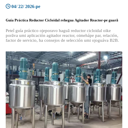
04/ 22/ 2026-pe
Guía Práctica Reductor Cicloidal rehegua Agitador Reactor-pe guarã
Peteî guía práctico ojeporavo haguã reductor cicloidal oike
porãva umi aplicación agitador reactor, oimehápe par, relación,
factor de servicio, ha consejos de selección umi ojoguáva B2B.