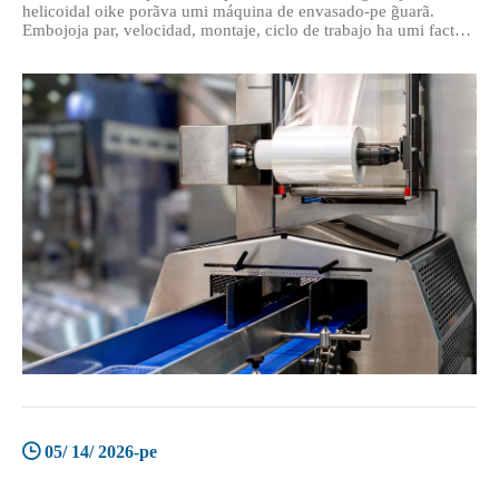
helicoidal oike porãva umi máquina de envasado-pe g̃uarã.
Embojoja par, velocidad, montaje, ciclo de trabajo ha umi factor
proveedor rehegua operación ojeroviakuaávape g̃uarã.
05/ 14/ 2026-pe