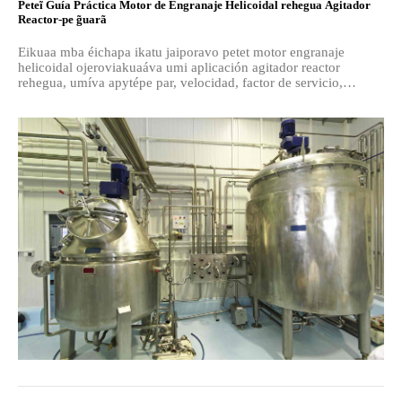
Peteĩ Guía Práctica Motor de Engranaje Helicoidal rehegua Agitador
Reactor-pe g̃uarã
Eikuaa mba éichapa ikatu jaiporavo petet motor engranaje
helicoidal ojeroviakuaáva umi aplicación agitador reactor
rehegua, umíva apytépe par, velocidad, factor de servicio,
montaje, motor jeporavo ha consejo proveedor rehegua.