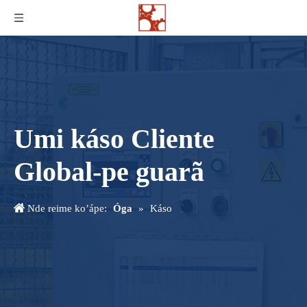
Umi káso Cliente
Global-pe guarã
Nde reime ko’ápe:
Óga
»
Káso