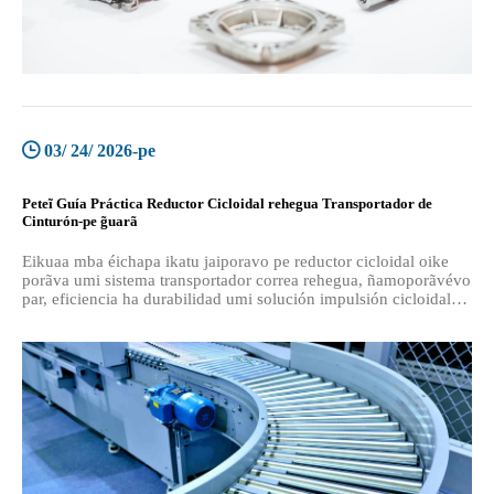
03/ 24/ 2026-pe
Peteĩ Guía Práctica Reductor Cicloidal rehegua Transportador de
Cinturón-pe g̃uarã
Eikuaa mba éichapa ikatu jaiporavo pe reductor cicloidal oike
porãva umi sistema transportador correa rehegua, ñamoporãvévo
par, eficiencia ha durabilidad umi solución impulsión cicloidal
reheve.