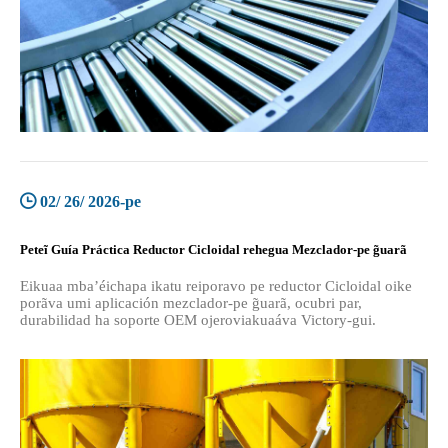
02/ 26/ 2026-pe
Peteĩ Guía Práctica Reductor Cicloidal rehegua Mezclador-pe g̃uarã
Eikuaa mba’éichapa ikatu reiporavo pe reductor Cicloidal oike
porãva umi aplicación mezclador-pe g̃uarã, ocubri par,
durabilidad ha soporte OEM ojeroviakuaáva Victory-gui.