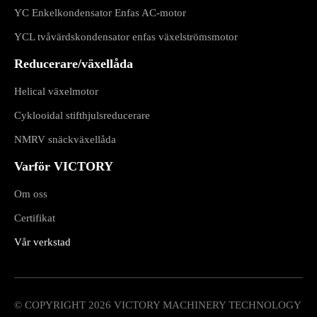
YC Enkelkondensator Enfas AC-motor
YCL tvåvärdskondensator enfas växelströmsmotor
Reducerare/växellåda
Helical växelmotor
Cyklooidal stifthjulsreducerare
NMRV snäckväxellåda
Varför VICTORY
Om oss
Certifikat
Vår verkstad
© COPYRIGHT
2026
VICTORY MACHINERY TECHNOLOGY