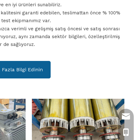
e en iyi ürünleri sunabiliriz.
 kalitesini garanti edebilen, teslimattan önce % 100%
test ekipmanımız var.
nızca verimli ve gelişmiş satış öncesi ve satış sonrası
yoruz, aynı zamanda sektör bilgileri, özelleştirilmiş
r de sağlıyoruz.
Fazla Bilgi Edinin
rylee@
+86- 15