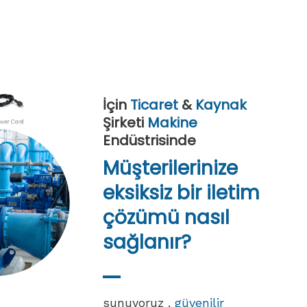
Alın
İçin
Ticaret
&
Kaynak
Şirketi
Makine
Endüstrisinde
Müşterilerinize
eksiksiz bir iletim
çözümü nasıl
sağlanır?
sunuyoruz .
güvenilir