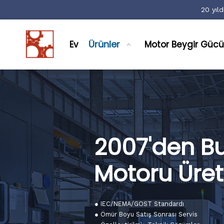
20 yıld
Ürünler
Ev
Motor Beygir Gücü
2007'den Bu
Motoru Üreti
● IEC/NEMA/GOST Standardı
● Ömür Boyu Satış Sonrası Servis