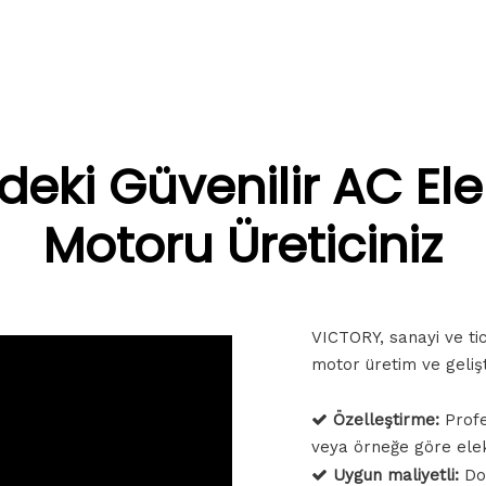
deki Güvenilir AC Ele
Motoru Üreticiniz
VICTORY, sanayi ve ti
motor üretim ve geliş
Özelleştirme:
Profe

veya örneğe göre elekt
Uygun maliyetli:
Do
