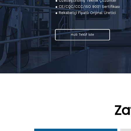
● Özelleştirilmiş Teknik Çözümler
● CE/CQC/CCC/ISO 9001 Sertifikası
● Rekabetçi Fiyatlı Orijinal Üretici
Hızlı Teklif İste
Za