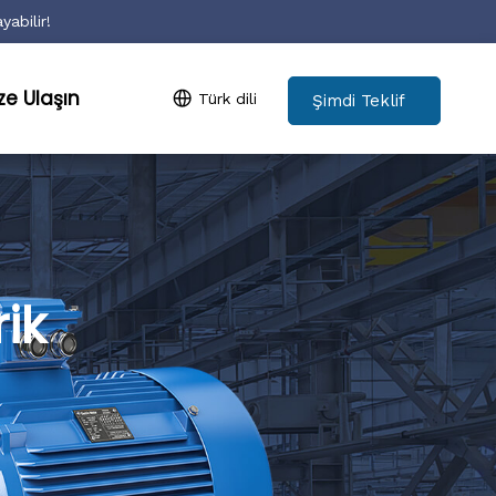
yabilir!
ze Ulaşın
Türk dili
Şimdi Teklif
Ver
ik