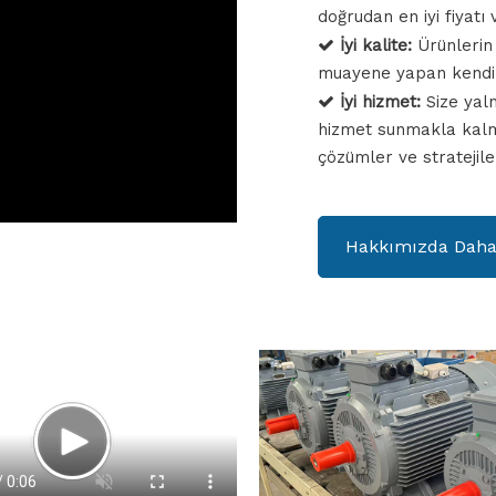
doğrudan en iyi fiyatı v
İyi kalite:
Ürünlerin

muayene yapan kendi 
İyi hizmet:
Size yal

hizmet sunmakla kalmı
çözümler ve stratejile
Hakkımızda Daha 