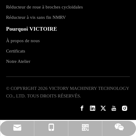
Réducteur de roue à broches cycloïdales
Réducteur à vis sans fin NMRV
Pourquoi VICTOIRE
À propos de nous
Certificats
Notre Atelier
© COPYRIGHT
2026
VICTORY MACHINERY TECHNOLOGY
CO., LTD. TOUS DROITS RÉSERVÉS.
rylee@vmttech.com
+ 15861132046
WhatsApp
Wechat