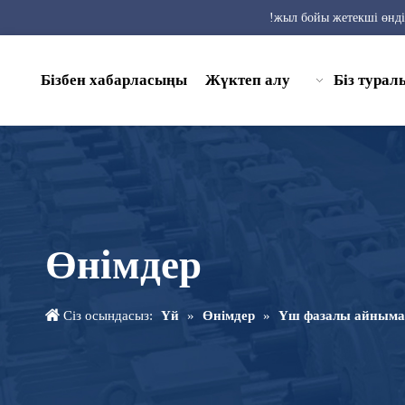
Бізбен хабарласыңы
Жүктеп алу
Біз турал
Өнімдер
Сіз осындасыз:
Үй
»
Өнімдер
»
Үш фазалы айныма