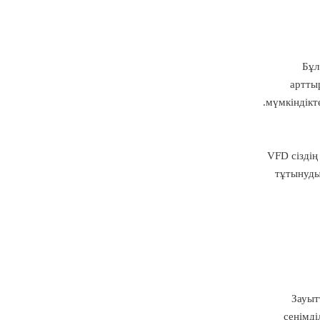
Бұл
артты
мүмкіндікт
VFD сіздің
тұтынуды
Зауыт
сенімді