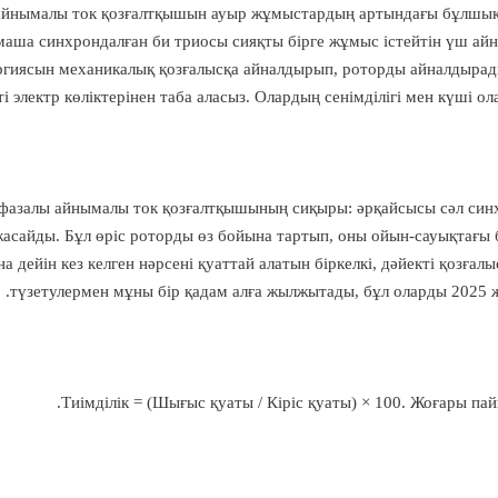
ы айнымалы ток қозғалтқышын ауыр жұмыстардың артындағы бұлшықет
маша синхрондалған би триосы сияқты бірге жұмыс істейтін үш айн
ергиясын механикалық қозғалысқа айналдырып, роторды айналдырад
ті электр көліктерінен таба аласыз. Олардың сенімділігі мен күші о
 фазалы айнымалы ток қозғалтқышының сиқыры: әрқайсысы сәл синх
 жасайды. Бұл өріс роторды өз бойына тартып, оны ойын-сауықтағы
а дейін кез келген нәрсені қуаттай алатын біркелкі, дәйекті қозға
түзетулермен мұны бір қадам алға жылжытады, бұл оларды 2025 ж
Тиімділік = (Шығыс қуаты / Кіріс қуаты) × 100. Жоғары па