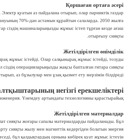
Қоршаған ортаға әсері
. Электр қуатын аз пайдалана отырып, олар парниктік газдар
ануының 70%-дан астамын құрайтын салаларда. 2050 жылға
тар сіздің машиналарыңызды жұмыс істеп тұрған кезде ағаш
отырғызу сияқты.
Жетілдірілген өнімділік
рақ жұмыс істейді. Олар салқынырақ жұмыс істейді, тозуды
ұл сіздің операцияларыңызды жақсы бапталған гитара сияқты
ырып, аз бұзылулар мен ұзақ қызмет ету мерзімін білдіреді.
лтқыштарының негізгі ерекшеліктері
 инженерия. Үнемдеу артындағы технологияны қарастырайық.
Жетілдірілген материалдар
лат сияқты жоғары сапалы материалдарды пайдаланады. Бұл
аңарту сияқты жылу мен магниттік кедергіден болатын энергия
седі, бұл қалдықтардың орнына көбірек қуат жұмыс істеуін