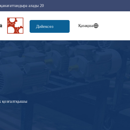
20 жыл бойы жетекші өндіруші ретінде. Біздің керемет шеберлігіміз сіздің барлық талаптарыңызды қанағаттандыра алады!
й
Қазақша
Дәйексөз
қазір
к қозғалтқышы