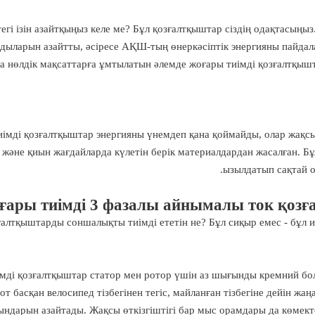
егі ізін азайтқыңыз келе ме? Бұл қозғалтқыштар сіздің одақтасыңыз
ыларын азайтты, әсіресе АҚШ-тың өнеркәсіптік энергияны пайдал
за нөлдік мақсаттарға ұмтылатын әлемде жоғары тиімді қозғалтқыш
імді қозғалтқыштар энергияны үнемдеп қана қоймайды, олар жақсы
 және қиын жағдайларда күлетін берік материалдардан жасалған. Б
ызылдатып сақтай от
ғары тиімді 3 фазалы айнымалы ток қозға
ғалтқыштарды соншалықты тиімді ететін не? Бұл сиқыр емес - бұл
мді қозғалтқыштар статор мен ротор үшін аз шығынды кремний бо
от басқан велосипед тізбегінен тегіс, майланған тізбегіне дейін ж
ндарын азайтады. Жақсы өткізгіштігі бар мыс орамдары да көмекте