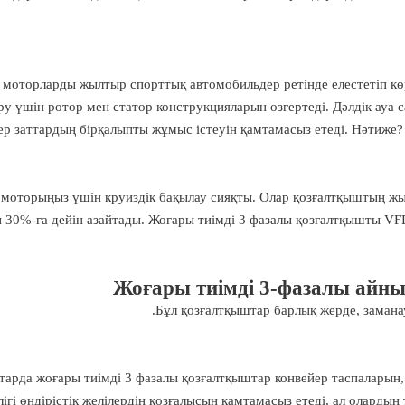
 моторларды жылтыр спорттық автомобильдер ретінде елестетіп көр
ру үшін ротор мен статор конструкцияларын өзгертеді. Дәлдік ауа
ер заттардың бірқалыпты жұмыс істеуін қамтамасыз етеді. Нәтиже?
 моторыңыз үшін круиздік бақылау сияқты. Олар қозғалтқыштың жы
 30%-ға дейін азайтады. Жоғары тиімді 3 фазалы қозғалтқышты VFD
Жоғары тиімді 3-фазалы айн
Бұл қозғалтқыштар барлық жерде, замана
тарда жоғары тиімді 3 фазалы қозғалтқыштар конвейер таспаларын
лігі өндірістік желілердің қозғалысын қамтамасыз етеді, ал оларды