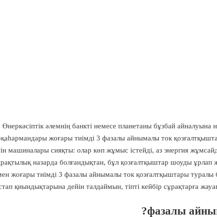
Өнеркәсіптік әлемнің банкті немесе планетаны бұзбай айналуына 
қаһармандары жоғары тиімді 3 фазалы айнымалы ток қозғалтқыштары
ін машиналары сияқты: олар көп жұмыс істейді, аз энергия жұмсай
ұрақтылық назарда болғандықтан, бұл қозғалтқыштар шоуды ұрлап 
мен жоғары тиімді 3 фазалы айнымалы ток қозғалтқыштары туралы 
стап қиындықтарына дейін талдаймын, тіпті кейбір сұрақтарға жауап