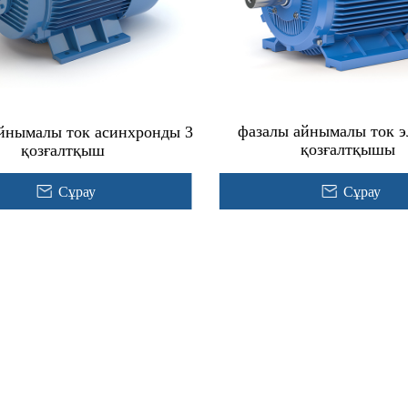
3 фазалы айнымалы ток 
 айнымалы ток асинхронды
қозғалтқышы
қозғалтқыш
Сұрау
Сұрау