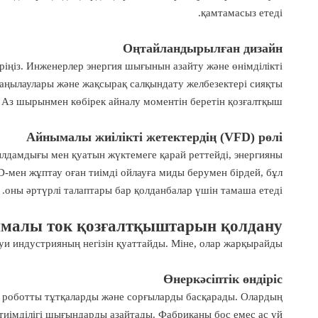
қамтамасыз етеді.
Оңтайландырылған дизайн
іңіз. Инженерлер энергия шығынын азайту және өнімділікті
 саңылаулары және жақсырақ салқындату желбезектері сияқты
 Аз шырынмен көбірек айналу моментін беретін қозғалтқыш.
Айнымалы жиілікті жетектердің (VFD) рөлі
лдамдығы мен қуатын жүктемеге қарай реттейді, энергияны
-мен жұптау оған тиімді ойлауға миды берумен бірдей, бұл
оны әртүрлі талаптары бар қолданбалар үшін тамаша етеді.
ымалы ток қозғалтқыштарын қолдану
уи индустрияның негізін қуаттайды. Міне, олар жарқырайды.
Өнеркәсіптік өндіріс
, роботты тұтқаларды және сорғыларды басқарады. Олардың
ң тиімділігі шығындарды азайтады. Фабриканы бос емес ас үй