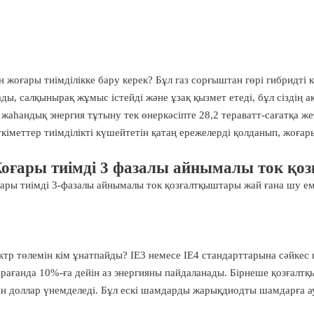
н жоғары тиімділікке бару керек? Бұл газ сорғыштан гөрі гибридті 
ды, салқынырақ жұмыс істейді және ұзақ қызмет етеді, бұл сіздің 
жаһандық энергия тұтыну тек өнеркәсіпте 28,2 тераватт-сағатқа же
үкіметтер тиімділікті күшейтетін қатаң ережелерді қолданып, жоғары
оғары тиімді 3 фазалы айнымалы ток 
ары тиімді 3-фазалы айнымалы ток қозғалтқыштары жай ғана шу ем
ктр төлемін кім ұнатпайды? IE3 немесе IE4 стандарттарына сәйкес
қарағанда 10%-ға дейін аз энергияны пайдаланады. Бірнеше қозғалт
н доллар үнемделеді. Бұл ескі шамдарды жарықдиодты шамдарға ауы