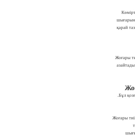
Көмірт
шығарынд
қарай та
Жоғары ти
азайтады
Жо
Бұл қоз
Жоғары тиі
т
шығы