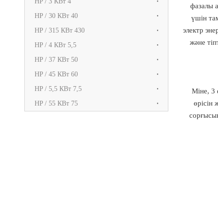
4 HP / 3 КВт
3 фазал
40 HP / 30 КВт
үшін та
электр эн
430 HP / 315 КВт
және тіп
5,5 HP / 4 КВт
50 HP / 37 КВт
60 HP / 45 КВт
7,5 HP / 5,5 КВт
Міне, 3
өрісін
75 HP / 55 КВт
сорғысын