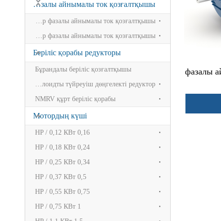
Бірфазалы айнымалы ток қозғалтқышы
YC бір конденсаторлы бір фазалы айнымалы ток қозғалтқышы
YCL Екі мәнді конденсатор бір фазалы айнымалы ток қозғалтқышы
Беріліс қорабы редукторы
Бұрандалы беріліс қозғалтқышы
3 фазалы
Циклоидты түйреуіш дөңгелекті редуктор
NMRV құрт беріліс қорабы
Мотордың күші
0,16 HP / 0,12 КВт
0,24 HP / 0,18 КВт
0,34 HP / 0,25 КВт
0,5 HP / 0,37 КВт
0,75 HP / 0,55 КВт
1 HP / 0,75 КВт