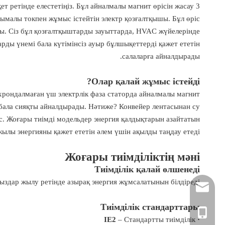
 ретінде елестетіңіз. Бұл айналмалы магнит өрісін жасау
ымалы токпен жұмыс істейтін электр қозғалтқышы. Бұл өріс
ы. Сіз бұл қозғалтқыштарды зауыттарда, HVAC жүйелерінде
ларды үнемі бала күтімінсіз ауыр бұлшықеттерді қажет ететін
салаларға айналдырады.
Олар қалай жұмыс істейді?
рондалмаған үш электрлік фаза статорда айналмалы магнит
 бала сияқты айналдырады. Нәтиже? Конвейер лентасынан су
лыс. Жоғары тиімді модельдер энергия қалдықтарын азайтатын
ылы энергияны қажет ететін әлем үшін ақылды таңдау етеді.
Жоғары тиімділіктің мәні
Тиімділік қалай өлшенеді
йыздар жылу ретінде азырақ энергия жұмсалатынын білдіреді.
rylee@vmttech.com
Тиімділік стандарттары
+86- 15861132046
– Стандартты тиімділік
· IE2