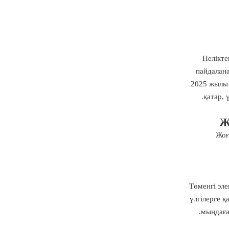
Нелікте
пайдалана
2025 жылы 
қатар, 
Ж
Жоғ
Төменгі эле
үлгілерге 
мыңдаға