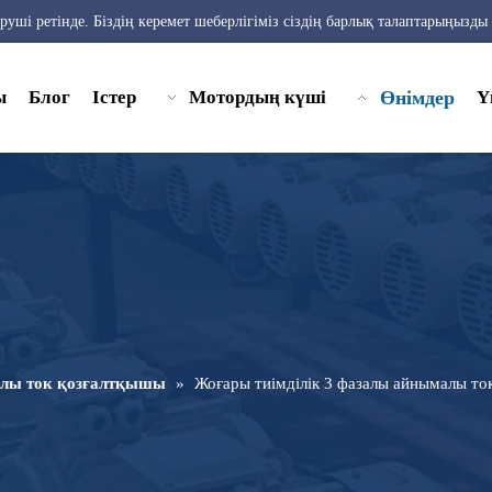
ы
Блог
Істер
Мотордың күші
Өнімдер
Ү
лы ток қозғалтқышы
»
Жоғары тиімділік 3 фазалы айнымалы то