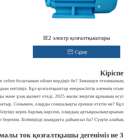
IE2 электр қозғалтқыштары
Сұрау
Кіріспе
не себеп болатынын ойлап көрдіңіз бе? Заманауи техниканың
н енгізіңіз. Бұл қозғалтқыштар өнеркәсіптік әлемнің отын
ды және ұзақ қызмет етеді. 2025 жылы энергия құнының өсуі
жатыр. Сонымен, оларды соншалықты ерекше ететін не? Бұл
білуіңіз керек барлық нәрсені, олардың артықшылықтарынан
 беремін. Біліміңізді шыңдауға дайынсыз ба? Сүңгіп алайық!
3 фазалы айнымалы ток қозғалтқышы дегеніміз не?