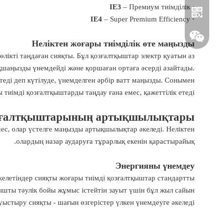
– Премиум тиімділік
· IE3
– Super Premium Efficiency
· IE4
Неліктен жоғары тиімділік өте маңызды
көлікті таңдаған сияқты. Бұл қозғалтқыштар электр қуатын аз
ақшаңызды үнемдейді және қоршаған ортаға әсерді азайтады.
теді деп күтілуде, үнемделген әрбір ватт маңызды. Сонымен
 тиімді қозғалтқыштарды таңдау ғана емес, қажеттілік етеді.
қозғалтқыштарының артықшылықтары
Whatsapp
ес, олар үстелге маңызды артықшылықтар әкеледі. Неліктен
олардың назар аударуға тұрарлық екенін қарастырайық.
Wechat
Энергияны үнемдеу
 келетіндер сияқты жоғары тиімді қозғалтқыштар стандартты
қышты тәулік бойы жұмыс істейтін зауыт үшін бұл жыл сайын
стыру сияқты - шағын өзгерістер үлкен үнемдеуге әкеледі.