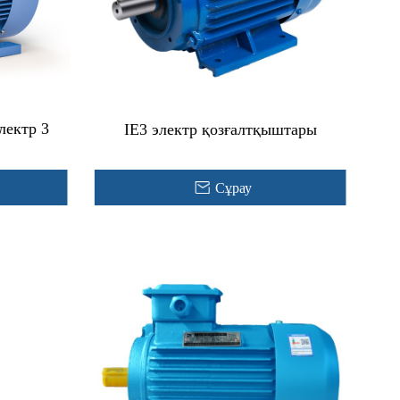
электр
IE3 электр қозғалтқыштары
Сұрау