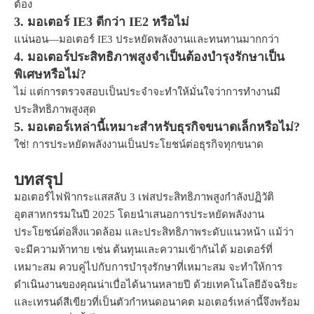
ต้อง
3. มอเตอร์ IE3 ดีกว่า IE2 หรือไม่
แน่นอน—มอเตอร์ IE3 ประหยัดพลังงานและทนทานมากกว่า
4. มอเตอร์ประสิทธิภาพสูงจำเป็นต้องบำรุงรักษาเป็น
พิเศษหรือไม่?
ไม่ แต่การตรวจสอบเป็นประจำจะทำให้มั่นใจว่าการทำงานมี
ประสิทธิภาพสูงสุด
5. มอเตอร์เหล่านี้เหมาะสำหรับธุรกิจขนาดเล็กหรือไม่?
ใช่! การประหยัดพลังงานเป็นประโยชน์ต่อธุรกิจทุกขนาด
บทสรุป
มอเตอร์ไฟฟ้ากระแสสลับ 3 เฟสประสิทธิภาพสูงกำลังปฏิวัติ
อุตสาหกรรมในปี 2025 โดยนำเสนอการประหยัดพลังงาน
ประโยชน์ต่อสิ่งแวดล้อม และประสิทธิภาพระดับแนวหน้า แม้ว่า
จะมีความท้าทาย เช่น ต้นทุนและความเข้ากันได้ มอเตอร์ที่
เหมาะสม ควบคู่ไปกับการบำรุงรักษาที่เหมาะสม จะทำให้การ
ดำเนินงานของคุณน่าเบื่อได้นานหลายปี ด้วยเทคโนโลยีอัจฉริยะ
และเทรนด์สีเขียวที่เป็นตัวกำหนดอนาคต มอเตอร์เหล่านี้จึงพร้อม