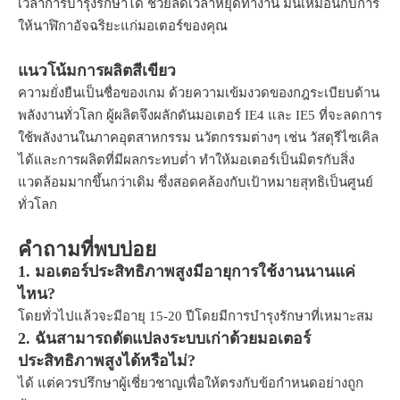
เวลาการบำรุงรักษาได้ ช่วยลดเวลาหยุดทำงาน มันเหมือนกับการ
ให้นาฬิกาอัจฉริยะแก่มอเตอร์ของคุณ
แนวโน้มการผลิตสีเขียว
ความยั่งยืนเป็นชื่อของเกม ด้วยความเข้มงวดของกฎระเบียบด้าน
พลังงานทั่วโลก ผู้ผลิตจึงผลักดันมอเตอร์ IE4 และ IE5 ที่จะลดการ
ใช้พลังงานในภาคอุตสาหกรรม นวัตกรรมต่างๆ เช่น วัสดุรีไซเคิล
ได้และการผลิตที่มีผลกระทบต่ำ ทำให้มอเตอร์เป็นมิตรกับสิ่ง
แวดล้อมมากขึ้นกว่าเดิม ซึ่งสอดคล้องกับเป้าหมายสุทธิเป็นศูนย์
ทั่วโลก
คำถามที่พบบ่อย
1. มอเตอร์ประสิทธิภาพสูงมีอายุการใช้งานนานแค่
ไหน?
โดยทั่วไปแล้วจะมีอายุ 15-20 ปีโดยมีการบำรุงรักษาที่เหมาะสม
2. ฉันสามารถดัดแปลงระบบเก่าด้วยมอเตอร์
ประสิทธิภาพสูงได้หรือไม่?
ได้ แต่ควรปรึกษาผู้เชี่ยวชาญเพื่อให้ตรงกับข้อกำหนดอย่างถูก