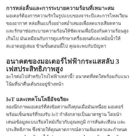
การหล่อลื่นและการระบายความร้อนที่เหมาะสม
มอเตอร์ต้องการความรักในรูปแบบของจาระบีและการไหลเวียน
ของอากาศ หล่อลื่นแบริ่งอย่างสม่ำเสมอเพื่อลดแรงเสียดทาน
และรักษาช่องระบายความร้อนให้ชัดเจนเพื่อป้องกันความร้อนสูง
เกินไป มันเหมือนกับการดูแลรักษาเครื่องยนต์และหม้อน้ำให้
สะอาดอยู่เสมอ ข้ามขั้นตอนนี้ไป คุณจะพบกับปัญหา
อนาคตของมอเตอร์ไฟฟ้ากระแสสลับ 3
เฟสประสิทธิภาพสูง
อะไรต่อไปสำหรับโรงไฟฟ้าเหล่านี้? อนาคตที่สดใสพร้อมกับแนว
โน้มที่น่าตื่นเต้นรออยู่ข้างหน้า
IoT และเทคโนโลยีอัจฉริยะ
ลองนึกภาพมอเตอร์ที่ส่งข้อความถึงคุณเมื่อมันเหนื่อย มอเตอร์
พร้อมเซ็นเซอร์ที่รองรับ IoT กำลังกลายเป็นมาตรฐาน โดยนำ
เสนอข้อมูลแบบเรียลไทม์เกี่ยวกับอุณหภูมิ การสั่นสะเทือน และ
ประสิทธิภาพ ซึ่งช่วยให้คุณคาดการณ์ความล้มเหลวและกำหนด