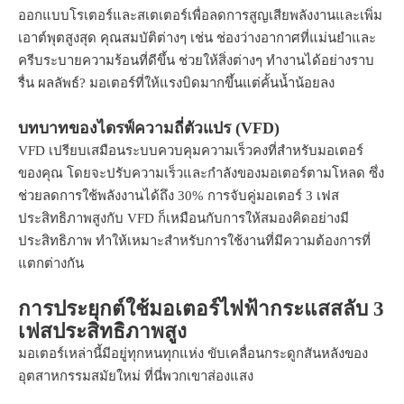
ออกแบบโรเตอร์และสเตเตอร์เพื่อลดการสูญเสียพลังงานและเพิ่ม
เอาต์พุตสูงสุด คุณสมบัติต่างๆ เช่น ช่องว่างอากาศที่แม่นยำและ
ครีบระบายความร้อนที่ดีขึ้น ช่วยให้สิ่งต่างๆ ทำงานได้อย่างราบ
รื่น ผลลัพธ์? มอเตอร์ที่ให้แรงบิดมากขึ้นแต่คั้นน้ำน้อยลง
บทบาทของไดรฟ์ความถี่ตัวแปร (VFD)
VFD เปรียบเสมือนระบบควบคุมความเร็วคงที่สำหรับมอเตอร์
ของคุณ โดยจะปรับความเร็วและกำลังของมอเตอร์ตามโหลด ซึ่ง
ช่วยลดการใช้พลังงานได้ถึง 30% การจับคู่มอเตอร์ 3 เฟส
ประสิทธิภาพสูงกับ VFD ก็เหมือนกับการให้สมองคิดอย่างมี
ประสิทธิภาพ ทำให้เหมาะสำหรับการใช้งานที่มีความต้องการที่
แตกต่างกัน
การประยุกต์ใช้มอเตอร์ไฟฟ้ากระแสสลับ 3
เฟสประสิทธิภาพสูง
มอเตอร์เหล่านี้มีอยู่ทุกหนทุกแห่ง ขับเคลื่อนกระดูกสันหลังของ
อุตสาหกรรมสมัยใหม่ ที่นี่พวกเขาส่องแสง