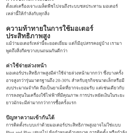
ตั้งแต่เครื่องเจาะเมล็ดพืชไปจนถึงระบบชลประทาน มอเตอร์
เหล่านี้ให้กำลังกับทุกสิ่ง
ความท้าทายในการใช้มอเตอร์
ประสิทธิภาพสูง
แม้ว่ามอเตอร์เหล่านี้จะยอดเยี่ยม แต่ก็มีอุปสรรคอยู่บ้าง เรามา
พูดถึงสิ่งกีดขวางบนถนนกันดีกว่า
ค่าใช้จ่ายล่วงหน้า
มอเตอร์ประสิทธิภาพสูงมีค่าใช้จ่ายล่วงหน้ามากกว่า ซึ่งบางครั้ง
อาจสูงกว่ารุ่นมาตรฐานถึง 20-30% สำหรับธุรกิจขนาดเล็กหรือมี
งบประมาณจำกัด ถือเป็นยาเม็ดที่ยากจะยอมรับ แต่เช่นเดียวกับ
การลงทุนในเครื่องใช้ไฟฟ้าที่มีคุณภาพ การประหยัดเงินในระยะ
ยาวมักจะมีค่ามากกว่าการซื้อครั้งแรก
ปัญหาความเข้ากันได้
การติดตั้งระบบเก่าด้วยมอเตอร์ประสิทธิภาพสูงอาจไม่ใช่แบบ
Plug and Play เสมอไป ข้อกำหนดด้านขนาด การติดตั้ง หรือกำลัง