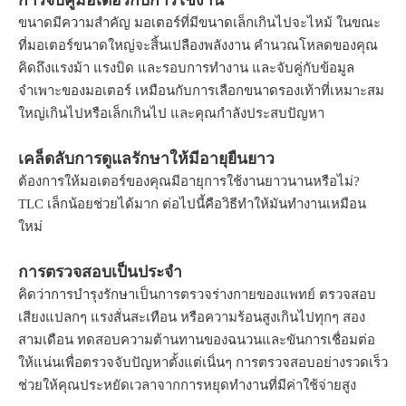
การจับคู่มอเตอร์กับการใช้งาน
ขนาดมีความสำคัญ มอเตอร์ที่มีขนาดเล็กเกินไปจะไหม้ ในขณะ
ที่มอเตอร์ขนาดใหญ่จะสิ้นเปลืองพลังงาน คำนวณโหลดของคุณ
คิดถึงแรงม้า แรงบิด และรอบการทำงาน และจับคู่กับข้อมูล
จำเพาะของมอเตอร์ เหมือนกับการเลือกขนาดรองเท้าที่เหมาะสม
ใหญ่เกินไปหรือเล็กเกินไป และคุณกำลังประสบปัญหา
เคล็ดลับการดูแลรักษาให้มีอายุยืนยาว
ต้องการให้มอเตอร์ของคุณมีอายุการใช้งานยาวนานหรือไม่?
TLC เล็กน้อยช่วยได้มาก ต่อไปนี้คือวิธีทำให้มันทำงานเหมือน
ใหม่
การตรวจสอบเป็นประจำ
คิดว่าการบำรุงรักษาเป็นการตรวจร่างกายของแพทย์ ตรวจสอบ
เสียงแปลกๆ แรงสั่นสะเทือน หรือความร้อนสูงเกินไปทุกๆ สอง
สามเดือน ทดสอบความต้านทานของฉนวนและขันการเชื่อมต่อ
ให้แน่นเพื่อตรวจจับปัญหาตั้งแต่เนิ่นๆ การตรวจสอบอย่างรวดเร็ว
ช่วยให้คุณประหยัดเวลาจากการหยุดทำงานที่มีค่าใช้จ่ายสูง