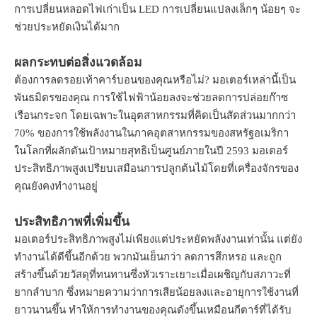
การเปลี่ยนหลอดไฟเก่าเป็น LED การเปลี่ยนแปลงเล็กๆ น้อยๆ จะ
ช่วยประหยัดเงินได้มาก
ผลกระทบต่อสิ่งแวดล้อม
ต้องการลดรอยเท้าคาร์บอนของคุณหรือไม่? มอเตอร์เหล่านี้เป็น
พันธมิตรของคุณ การใช้ไฟฟ้าน้อยลงจะช่วยลดการปล่อยก๊าซ
เรือนกระจก โดยเฉพาะในอุตสาหกรรมที่คิดเป็นสัดส่วนมากกว่า
70% ของการใช้พลังงานในภาคอุตสาหกรรมของสหรัฐอเมริกา
ในโลกที่ผลักดันเป้าหมายสุทธิเป็นศูนย์ภายในปี 2593 มอเตอร์
ประสิทธิภาพสูงเปรียบเสมือนการปลูกต้นไม้โดยที่เครื่องจักรของ
คุณยังคงทำงานอยู่
ประสิทธิภาพที่เพิ่มขึ้น
มอเตอร์ประสิทธิภาพสูงไม่เพียงแต่ประหยัดพลังงานเท่านั้น แต่ยัง
ทำงานได้ดีขึ้นอีกด้วย พวกมันเย็นกว่า ลดการสึกหรอ และถูก
สร้างขึ้นด้วยวัสดุที่ทนทานซึ่งหัวเราะเยาะเมื่อเผชิญกับสภาวะที่
ยากลำบาก ซึ่งหมายความว่าการเสียน้อยลงและอายุการใช้งานที่
ยาวนานขึ้น ทำให้การทำงานของคุณดังขึ้นเหมือนกีตาร์ที่ได้รับ