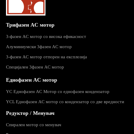
Трифазен AC мотор
3-фазен AC мотор со висока ефикасност
Алуминиумски 3фазен AC мотор
3-фазен AC мотор отпорен на експлозија
Специјален 3фазен AC мотор
Еднофазен AC мотор
YC Еднофазен AC Мотор со еднофазен кондензатор
YCL Еднофазен AC мотор со кондензатор со две вредности
Редуктор / Менувач
Спирален мотор со менувач