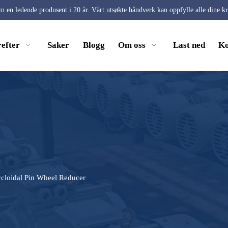
 en ledende produsent i 20 år. Vårt utsøkte håndverk kan oppfylle alle dine k
efter
Saker
Blogg
Om oss
Last ned
Ko
cloidal Pin Wheel Reducer