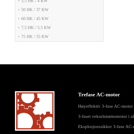
5,5 HK / 4 KW
50 HK / 37 KW
60 HK / 45 KW
7,5 HK / 5,5 KW
75 HK / 55 KW
Trefase AC-motor
Høyeffektiv 3-fase AC-motor
3-faset vekselstrømsmotor i 
Eksplosjonssikker 3-fase AC