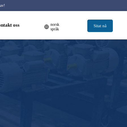
rav!
ntakt oss
norsk
Sitat nå
språk