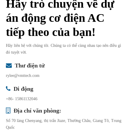
Hãy trò chuyện về dự
án động cơ điện AC
tiếp theo của bạn!
Hãy liên hệ với chúng tôi. Chúng ta có thể cùng nhau tạo nên điều gì
đó tuyệt vời.
Thư điện tử

rylee@vmttech.com
Di động

+86- 15861132046
Địa chỉ văn phòng:

Số 70 làng Chenyang, thị trấn Jiaze, Thường Châu, Giang Tô, Trung
Quốc