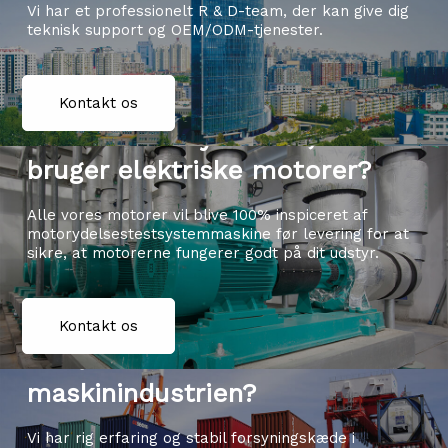
Vi har et professionelt R & D-team, der kan give dig
teknisk support og OEM/ODM-tjenester.
Kontakt os
Er du en udstyrsfabrik, der
bruger elektriske motorer?
Alle vores motorer vil blive 100% inspiceret af
motorydelsestestsystemmaskine før levering for at
sikre, at motorerne fungerer godt på dit udstyr.
Er du en handels- og
Kontakt os
indkøbsvirksomhed i
maskinindustrien?
Vi har rig erfaring og stabil forsyningskæde i