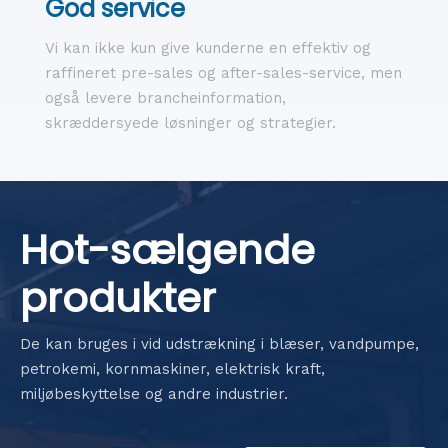
God service
Vi kan ikke kun give kunderne en effektiv og
raffineret pre-sales og after-sales-service, men
også levere brancheinformation,
skræddersyede løsninger og strategier.
Hot-sælgende
produkter
De kan bruges i vid udstrækning i blæser, vandpumpe,
petrokemi, kornmaskiner, elektrisk kraft,
miljøbeskyttelse og andre industrier.