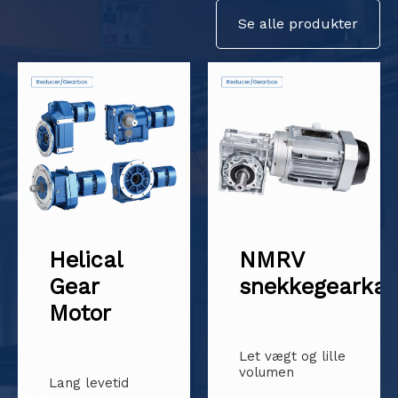
Se alle produkter
NMRV
Cycloidal
snekkegearkasse
Pin Wheel
Reducer
Let vægt og lille