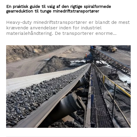
En praktisk guide til valg af den rigtige spiralformede
gearreduktion til tunge minedriftstransportører
Heavy-duty minedriftstransportører er blandt de mest
krævende anvendelser inden for industriel
materialehåndtering. De transporterer enorme
mængder malm, kul, aggregater og andre
bulkmaterialer over lange afstande, ofte i drift 24
timer i døgnet i barske miljøer.