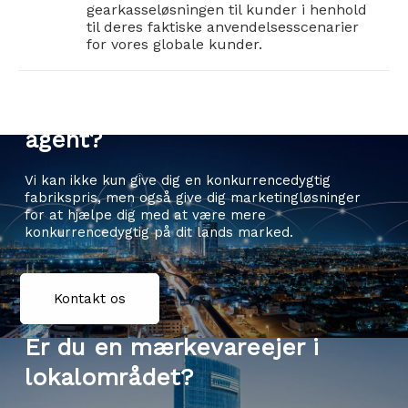
gearkasseløsningen til kunder i henhold
til deres faktiske anvendelsesscenarier
for vores globale kunder.
Er du distributør & grossist &
agent?
Vi kan ikke kun give dig en konkurrencedygtig
fabrikspris, men også give dig marketingløsninger
for at hjælpe dig med at være mere
konkurrencedygtig på dit lands marked.
Kontakt os
Er du en mærkevareejer i
lokalområdet?