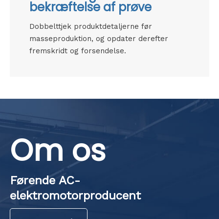
bekræftelse af prøve
Dobbelttjek produktdetaljerne før
masseproduktion, og opdater derefter
fremskridt og forsendelse.
Om os
Førende AC-
elektromotorproducent