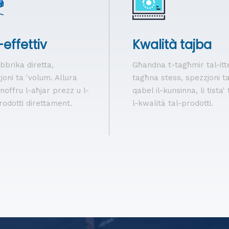
effettiv
Kwalità tajba
bbrika diretta,
Għandna t-tagħmir tal-itt
joni ta 'volum. Allura
tagħna stess, spezzjoni t
noffru l-aħjar prezz u l-
qabel il-kunsinna, li tista'
odotti direttament.
l-kwalità tal-prodotti.