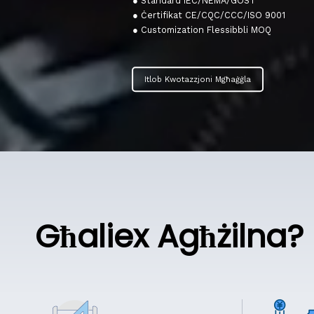
● Standard IEC/NEMA/GOST
● Ċertifikat CE/CQC/CCC/ISO 9001
● Customization Flessibbli MOQ
Itlob Kwotazzjoni Mgħaġġla
Għaliex Agħżilna?