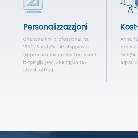
Personalizzazzjoni
Kost-
Għandna tim professjonali ta
Aħna fa
'R&D, & nistgħu niżviluppaw u
produzz
nipproduċu muturi elettriċi skont
nistgħu 
it-tpinġija jew il-kampjun tal-
aqwa pr
klijenti offruti.