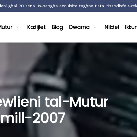
eni għal 20 sena. Is-sengħa exquisite tagħna tista 'tissodisfa r-rekw
Mutur
Każijiet
Blog
Dwarna
Niżżel
Ikku
ewlieni tal-Mutur
 mill-2007