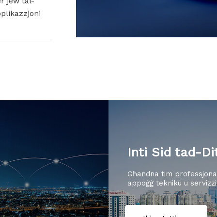
r jew tal-
pplikazzjoni
Inti Sid tad-Di
Għandna tim professjonali 
appoġġ tekniku u serviz