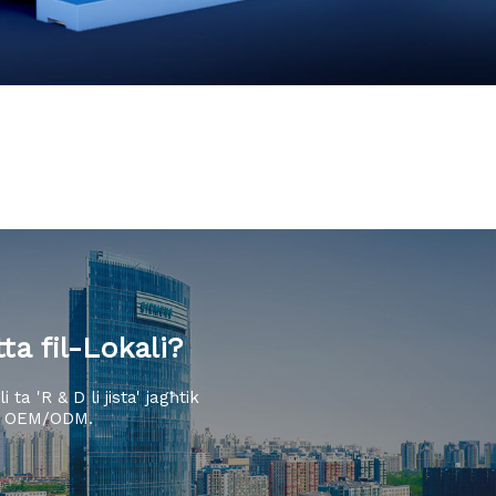
tta fil-Lokali?
ta 'R & D li jista' jagħtik
zi OEM/ODM.