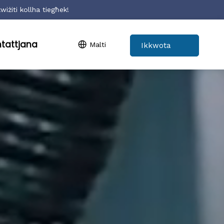
iżiti kollha tiegħek!
ntattjana
Malti
Ikkwota
Issa