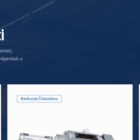
i
imiċi,
bjentali u