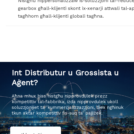
Nistgħu nippersonalizzaw is-soluzzjoni tar-reduce
gearbox għall-klijenti skont ix-xenarji attwali tal-a
tagħhom għall-klijenti globali tagħna.
Int Distributur u Grossista u
Aġent?
Aħna mhux biss nistgħu nipprovdulek prezz
kompetittiv tal-fabbrika, iżda nipprovdulek ukoll
soluzzjonijiet ta 'kummerċjalizzazzjoni, biex ngħinuk
tkun aktar kompetittiv fis-suq ta' pajjiżek.