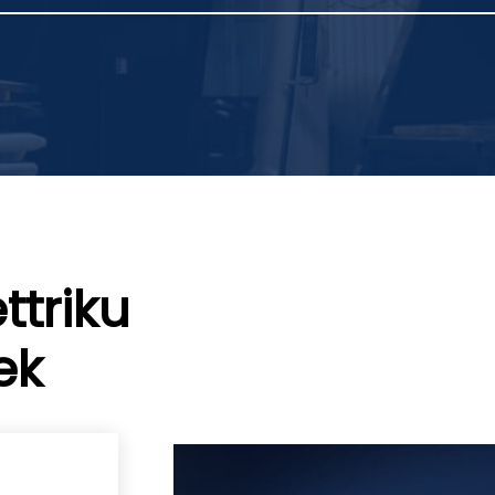
ttriku
ek