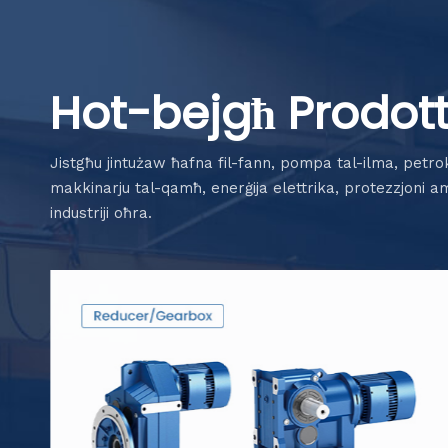
Hot-bejgħ Prodott
Jistgħu jintużaw ħafna fil-fann, pompa tal-ilma, petrok
makkinarju tal-qamħ, enerġija elettrika, protezzjoni am
industriji oħra.