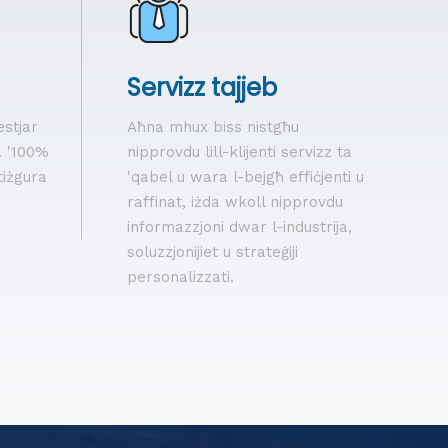
Servizz tajjeb
estjar
Aħna mhux biss nistgħu
a '100%
nipprovdu lill-klijenti servizz ta
 tiżgura
'qabel u wara l-bejgħ effiċjenti u
raffinat, iżda wkoll nipprovdu
informazzjoni dwar l-industrija,
soluzzjonijiet u strateġiji
personalizzati.