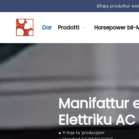
Bħala produttur ewli
Dar
Prodotti
Horsepower bil-
Manifattur 
Elettriku AC
● 11 linja ta 'produzzjoni