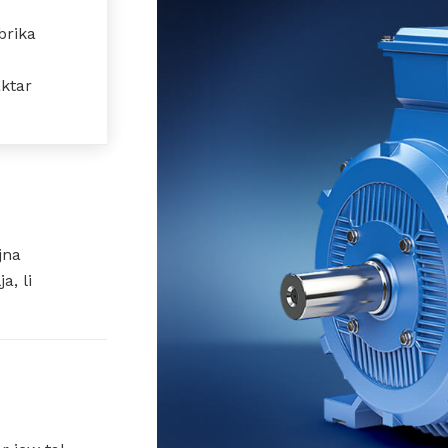
bbrika
aktar
jna
a, li