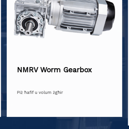
YCL Uniku Fażi AC Mutur