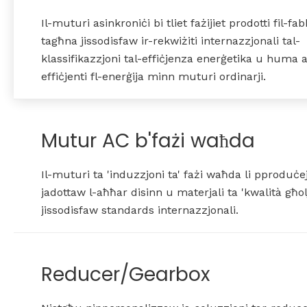
Il-muturi asinkroniċi bi tliet fażijiet prodotti fil-fa
tagħna jissodisfaw ir-rekwiżiti internazzjonali tal-
klassifikazzjoni tal-effiċjenza enerġetika u huma 
effiċjenti fl-enerġija minn muturi ordinarji.
Mutur AC b'fażi waħda
Il-muturi ta 'induzzjoni ta' fażi waħda li pproduċe
jadottaw l-aħħar disinn u materjali ta 'kwalità għolj
jissodisfaw standards internazzjonali.
Reducer/Gearbox