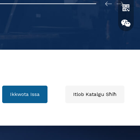
Whatsa
Ikkwota Issa
Itlob Katalgu Sħiħ
Wechat