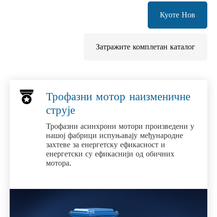
Куоте Нов
Затражите комплетан каталог
Трофазни мотор наизменичне
струје
Трофазни асинхрони мотори произведени у
нашој фабрици испуњавају међународне
захтеве за енергетску ефикасност и
енергетски су ефикаснији од обичних
мотора.