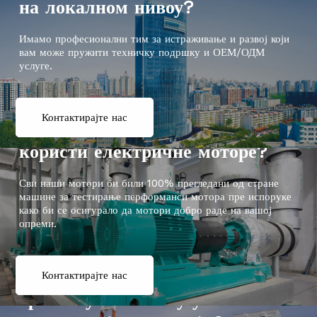
на локалном нивоу?
Имамо професионални тим за истраживање и развој који
вам може пружити техничку подршку и ОЕМ/ОДМ
услуге.
Контактирајте нас
Да ли сте фабрика опреме која
користи електричне моторе?
Сви наши мотори би били 100% прегледани од стране
машине за тестирање перформанси мотора пре испоруке
како би се осигурало да мотори добро раде на вашој
опреми.
Да ли сте компанија за
Контактирајте нас
трговину и набавку у