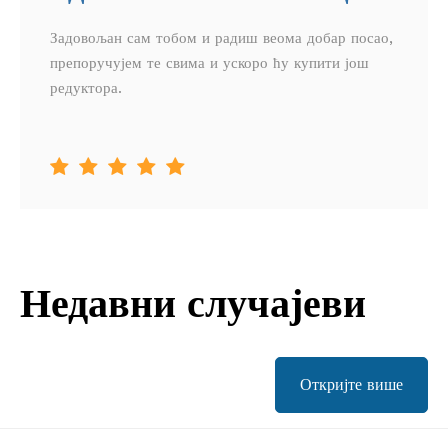
Задовољан сам тобом и радиш веома добар посао,
препоручујем те свима и ускоро ћу купити још
редуктора.





Недавни случајеви
Откријте више