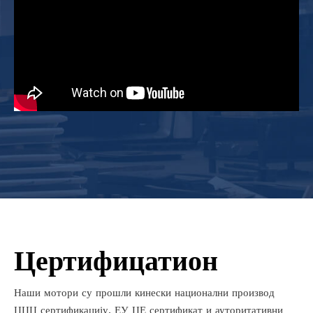
Цертифицатион
Наши мотори су прошли кинески национални производ
ЦЦЦ сертификацију, ЕУ ЦЕ сертификат и ауторитативни