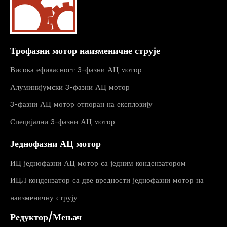
Трофазни мотор наизменичне струје
Висока ефикасност 3-фазни АЦ мотор
Алуминијумски 3-фазни АЦ мотор
3-фазни АЦ мотор отпоран на експлозију
Специјални 3-фазни АЦ мотор
Једнофазни АЦ мотор
ИЦ једнофазни АЦ мотор са једним кондензатором
ИЦЛ кондензатор са две вредности једнофазни мотор на
наизменичну струју
Редуктор/Мењач