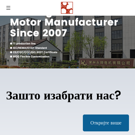
Зашто изабрати нас?
Откријте више