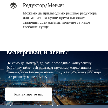
Редуктор/Мењач
Можемо да прилагодимо решење редуктора
или мењача за купце према њиховим
стварним сценаријима примене за наше
глобалне купце.
Да ли сте дистрибутер и
велетрговац и агент?
Не само да можемо да вам обезбедимо конкурентну
фабричку цену, већ и да вам пружимо маркетиншка
решења, како бисмо вам помогли да будете конкурентнији
на тржишту ваше земље.
Контактирајте нас
Да ли сте брендирани власник