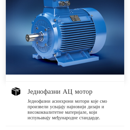
Једнофазни АЦ мотор
Једнофазни асинхрони мотори које смо
произвели усвајају најновији дизајн и
висококвалитетне материјале, који
испуњавају међународне стандарде.