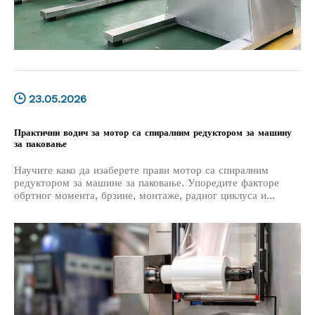
23.05.2026
Практични водич за мотор са спиралним редуктором за машину
за паковање
Научите како да изаберете прави мотор са спиралним
редуктором за машине за паковање. Упоредите факторе
обртног момента, брзине, монтаже, радног циклуса и
добављача за поуздан рад.