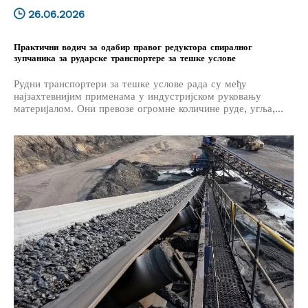
26.06.2026
Практични водич за одабир правог редуктора спиралног
зупчаника за рударске транспортере за тешке услове
Рудни транспортери за тешке услове рада су међу
најзахтевнијим применама у индустријском руковању
материјалом. Они превозе огромне количине руде, угља,
агрегата и других расутих материјала на велике
удаљености, често радећи 24 сата дневно у тешким
условима.