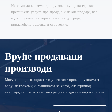
Не само да можемо да пружимо купцима ефикасне и
префињене услуге пре продаје и након продаје, већ
и да пружимо информације о индустрији,
прилагођена решења и стратегије.
Вруће продавани
производи
Могу се широко користити у вентилаторима, пумпама за
воду, петрохемији, машинама за жито, електричној
енергији, заштити животне средине и другим индустријама.