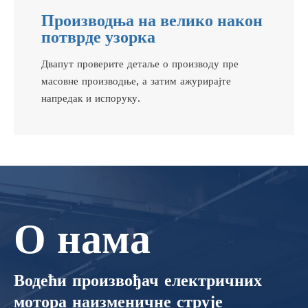
Производња на велико након
потврде узорка
Двапут проверите детаље о производу пре
масовне производње, а затим ажурирајте
напредак и испоруку.
О нама
Водећи произвођач електричних
мотора наизменичне струје