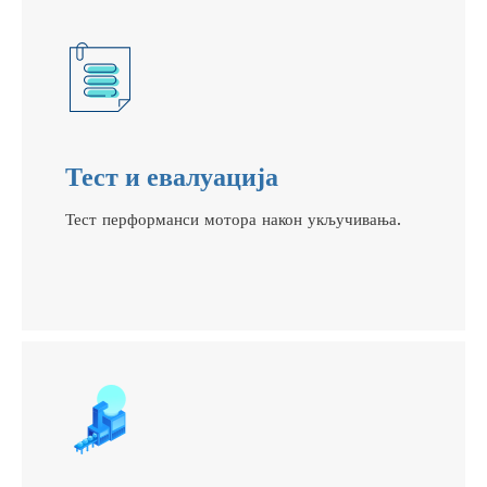
Тест и евалуација
Тест перформанси мотора након укључивања.