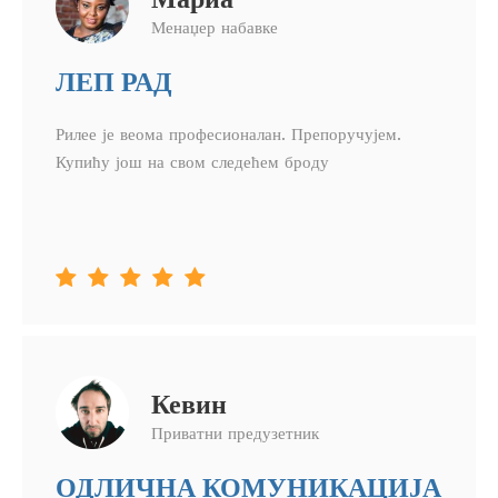
Менаџер набавке
ЛЕП РАД
Рилее је веома професионалан. Препоручујем.
Купићу још на свом следећем броду





Кевин
Приватни предузетник
ОДЛИЧНА КОМУНИКАЦИЈА