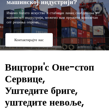
машинској индустрији?
Имамо богато искуство и стабилан ланац снабдевања у
машинској индустрији, можемо вам пружити комплетан
сет решења опреме.
Контактирајте нас
Вицтори'с Оне-стоп
Сервице,
Уштедите бриге,
уштедите невоље,