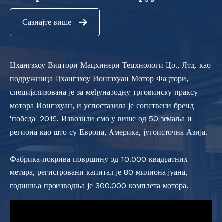
Сазнајте више
Цхангзхоу Вицтори Мацхинери Тецхнологи Цо., Лтд. као
подружница Цхангзхоу Ионгзхуан Мотор Фацтори,
специјализована је за међународну трговинску праксу
мотора Ионгзхуан, и успоставила је сопствени бренд
'победа' 2019. Извозили смо у више од 50 земаља и
региона као што су Европа, Америка, југоисточна Азија.
Фабрика покрива површину од 10.000 квадратних
метара, регистровани капитал је 80 милиона јуана,
годишња производња је 300.000 комплета мотора.