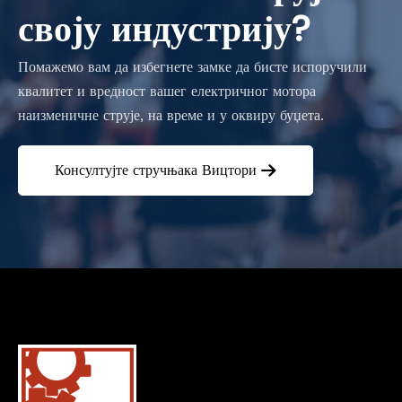
своју индустрију?
Помажемо вам да избегнете замке да бисте испоручили
квалитет и вредност вашег електричног мотора
наизменичне струје, на време и у оквиру буџета.
Консултујте стручњака Вицтори