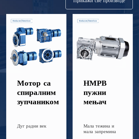
Прикажи све производе
НМРВ
Циклоидни
пужни
редуктор
мењач
точка
Мала тежина и
Једноставна