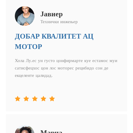
Јавиер
Технички инжењер
ДОБАР КВАЛИТЕТ АЦ
МОТОР
Хола Лу.ес ун густо цонфирмарте куе естамос муи
сатисфецхос цон лос моторес рецибидо сон де
екцеленте цалидад.





Мариа