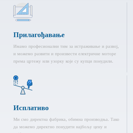
Прилагођавање
Имамо професионални тим за истраживање и развој,
и можемо развити и произвести електричне моторе
према цртежу или узорку које су купци понудили.
Исплативо
Ми смо директна фабрика, обимна производња. Тако
да можемо директно понудити најбољу цену и