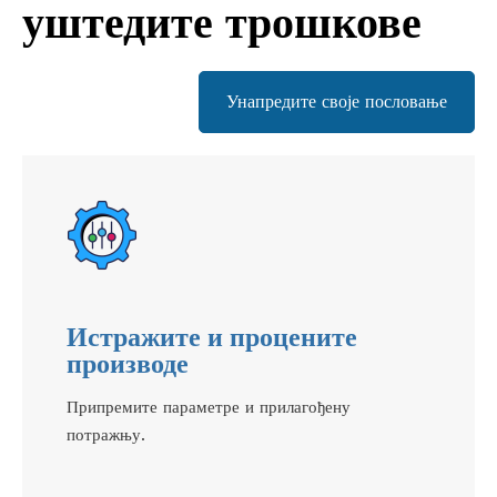
уштедите трошкове
Унапредите своје пословање
Истражите и процените
производе
Припремите параметре и прилагођену
потражњу.