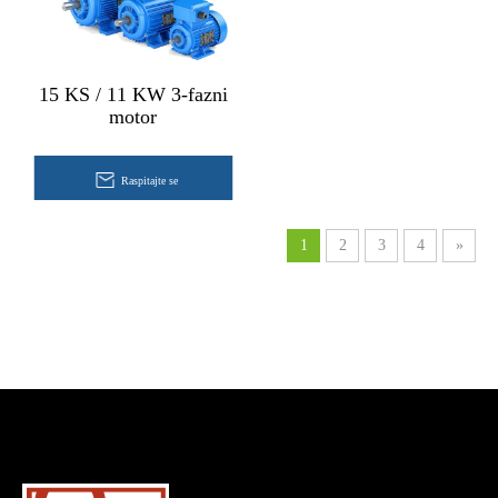
15 KS / 11 KW 3-fazni
motor
Raspitajte se
1
2
3
4
»