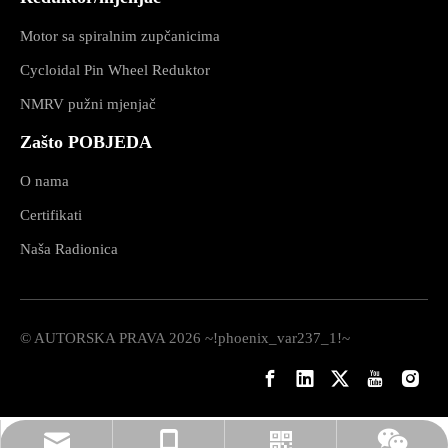
Motor sa spiralnim zupčanicima
Cycloidal Pin Wheel Reduktor
NMRV pužni mjenjač
Zašto POBJEDA
O nama
Certifikati
Naša Radionica
© AUTORSKA PRAVA
2026
~!phoenix_var237_1!~
rylee@vmttech.com
+86- 15861132046
Whatsapp
Wechat