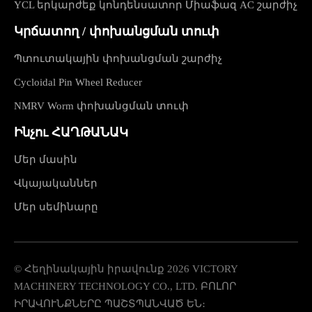
YCL երկարժեք կոնդենսատոր Միաֆազ AC շարժիչ
Կրճատող / փոխանցման տուփ
Պտուտակային փոխանցման շարժիչ
Cycloidal Pin Wheel Reducer
NMRV Worm փոխանցման տուփ
Ինչու ՀԱՂԹԱՆԱԿ
Մեր մասին
Վկայականներ
Մեր սեմինարը
© Հեղինակային իրավունք
2026
VICTORY
MACHINERY TECHNOLOGY CO., LTD. ԲՈԼՈՐ
ԻՐԱՎՈՒՆՔՆԵՐԸ ՊԱՇՏՊԱՆՎԱԾ ԵՆ։