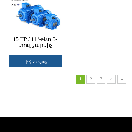
15 HP / 11 ԿՎտ 3-
փուլ շարժիչ
Հարցրեք
1
2
3
4
»