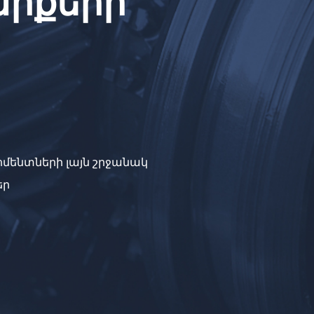
արքերի
ոմենտների լայն շրջանակ
եր