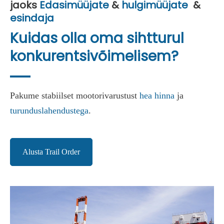
jaoks
Edasimüüjate
&
hulgimüüjate
&
esindaja
Kuidas olla oma sihtturul
konkurentsivõimelisem?
Pakume stabiilset mootorivarustust
hea hinna
ja
turunduslahendustega
.
Alusta Trail Order