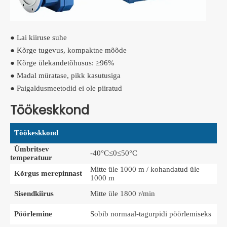
● Lai kiiruse suhe
● Kõrge tugevus, kompaktne mõõde
● Kõrge ülekandetõhusus: ≥96%
● Madal müratase, pikk kasutusiga
● Paigaldusmeetodid ei ole piiratud
Töökeskkond
Töökeskkond
Ümbritsev
-40°C≤0≤50°C
temperatuur
Mitte üle 1000 m / kohandatud üle
Kõrgus merepinnast
1000 m
Sisendkiirus
Mitte üle 1800 r/min
Pöörlemine
Sobib normaal-tagurpidi pöörlemiseks