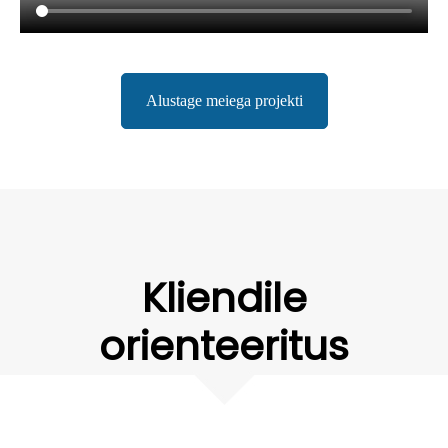
Alustage meiega projekti
Kliendile
orienteeritus