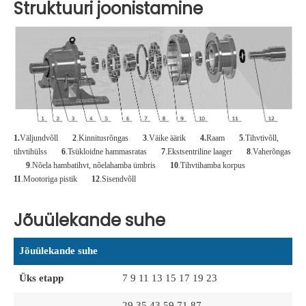
Struktuuri joonistamine
1.
Väljundvõll
2
.Kinnitusrõngas
3
.Väike äärik
4.
Raam
5
.Tihvtivõll,
tihvtihülss
6
.Tsükloidne hammasratas
7
.Ekstsentriline laager
8
.Vaherõngas
9
.Nõela hambatihvt, nõelahamba ümbris
10
.Tihvtihamba korpus
11
.Mootoriga pistik
12
.Sisendvõll
Jõuülekande suhe
Jõuülekande suhe
Üks etapp
7 9 11 13 15 17 19 23
29 35 43 59 71 87