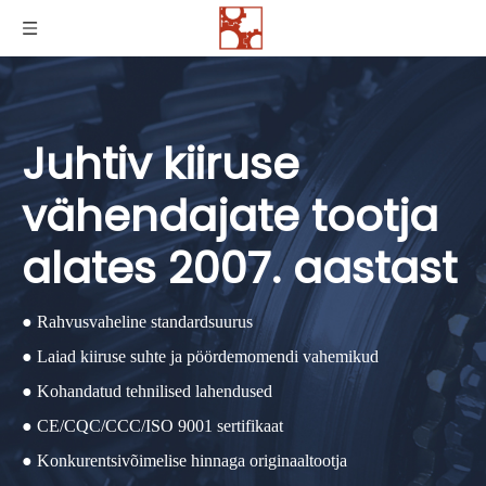
Juhtiv kiiruse
vähendajate tootja
alates 2007. aastast
● Rahvusvaheline standardsuurus
● Laiad kiiruse suhte ja pöördemomendi vahemikud
● Kohandatud tehnilised lahendused
● CE/CQC/CCC/ISO 9001 sertifikaat
● Konkurentsivõimelise hinnaga originaaltootja