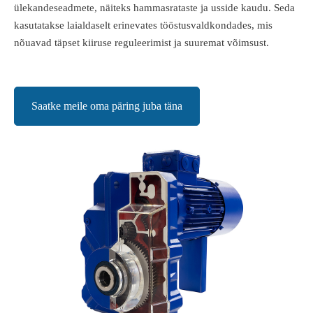
ülekandeseadmete, näiteks hammasrataste ja usside kaudu. Seda
kasutatakse laialdaselt erinevates tööstusvaldkondades, mis
nõuavad täpset kiiruse reguleerimist ja suuremat võimsust.
Saatke meile oma päring juba täna