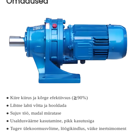
Omadused
● Kiire kiirus ja kõrge efektiivsus (≧90%)
● Lihtne lahti võtta ja hooldada
● Sujuv töö, madal müratase
● Usaldusväärne kasutamine, pikk kasutusiga
● Tugev ülekoormusvõime, löögikindlus, väike inertsimoment