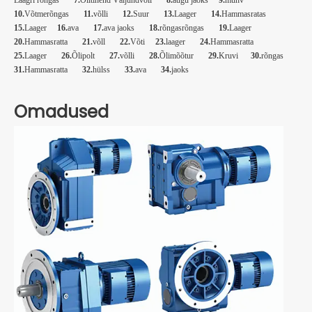
Laagri rõngas
7.
Õlitihend Väljundvõll
8.
augu jaoks
9.
muhv
10.
Võtmerõngas
11.
võlli
12.
Suur
13.
Laager
14.
Hammasratas
15.
Laager
16.
ava
17.
ava jaoks
18.
rõngasrõngas
19.
Laager
20.
Hammasratta
21.
võll
22.
Võti
23.
laager
24.
Hammasratta
25.
Laager
26.
Õlipolt
27.
võlli
28.
Õlimõõtur
29.
Kruvi
30.
rõngas
31.
Hammasratta
32.
hülss
33.
ava
34.
jaoks
Omadused