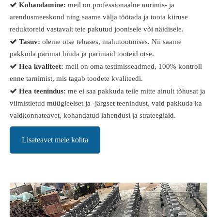

Kohandamine:
meil on professionaalne uurimis- ja
arendusmeeskond ning saame välja töötada ja toota kiiruse
reduktoreid vastavalt teie pakutud joonisele või näidisele.

Tasuv:
oleme otse tehases, mahutootmises. Nii saame
pakkuda parimat hinda ja parimaid tooteid otse.

Hea kvaliteet:
meil on oma testimisseadmed, 100% kontroll
enne tarnimist, mis tagab toodete kvaliteedi.

Hea teenindus:
me ei saa pakkuda teile mitte ainult tõhusat ja
viimistletud müügieelset ja -järgset teenindust, vaid pakkuda ka
valdkonnateavet, kohandatud lahendusi ja strateegiaid.
Lisateavet meie kohta