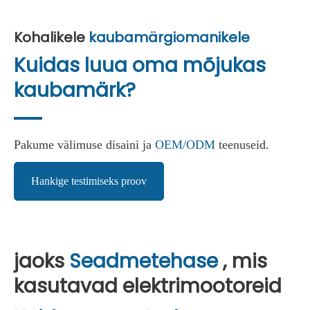
Kohalikele
kaubamärgiomanikele
​
Kuidas luua oma mõjukas
kaubamärk?
Pakume välimuse disaini ja
OEM/ODM
teenuseid.
Hankige testimiseks proov
jaoks
Seadmetehase
, mis
kasutavad elektrimootoreid