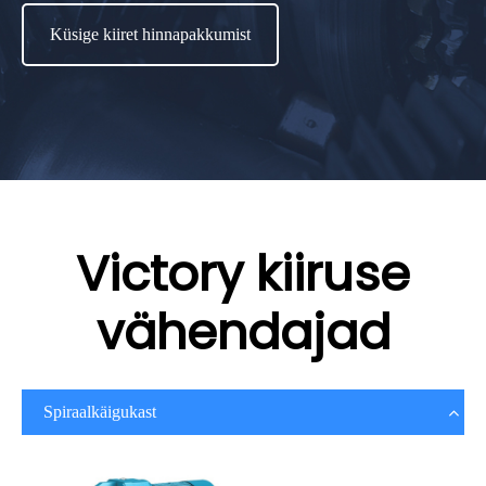
Küsige kiiret hinnapakkumist
Victory kiiruse
vähendajad
Spiraalkäigukast