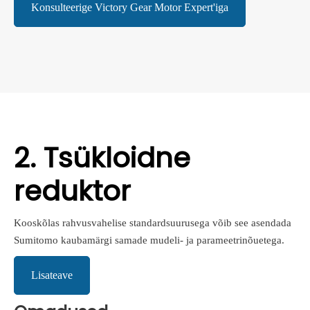
Konsulteerige Victory Gear Motor Expert'iga
2. Tsükloidne
reduktor
Kooskõlas rahvusvahelise standardsuurusega võib see asendada
Sumitomo kaubamärgi samade mudeli- ja parameetrinõuetega.
Lisateave