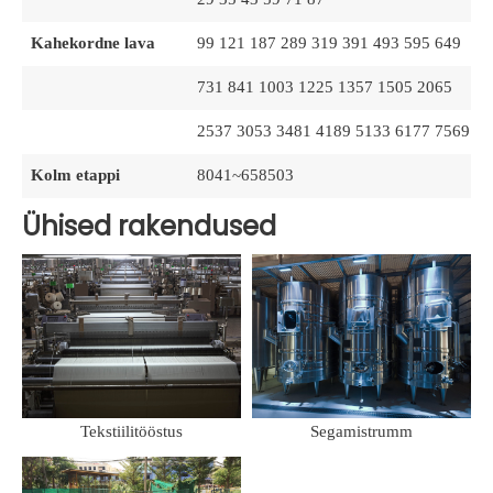
Kahekordne lava
99 121 187 289 319 391 493 595 649
731 841 1003 1225 1357 1505 2065
2537 3053 3481 4189 5133 6177 7569
Kolm etappi
8041~658503
Ühised rakendused
Tekstiilitööstus
Segamistrumm