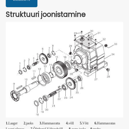
Struktuuri joonistamine
1.
Laager
2.
jaoks
3.
Hammasratta
4.
võll
5.
Võti
6.
Hammasratas