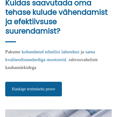
Kuidas saavutada oma
tehase kulude vähendamist
ja efektiivsuse
suurendamist?
Pakume
kohandatud tehnilisi lahendusi
ja
sama
kvaliteedistandardiga mootoreid.
rahvusvaheliste
kaubamärkidega
Hankige testimiseks proov