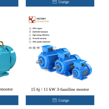
Uurige
e mootor
15 hj / 11 kW 3-faasiline mootor
Uurige