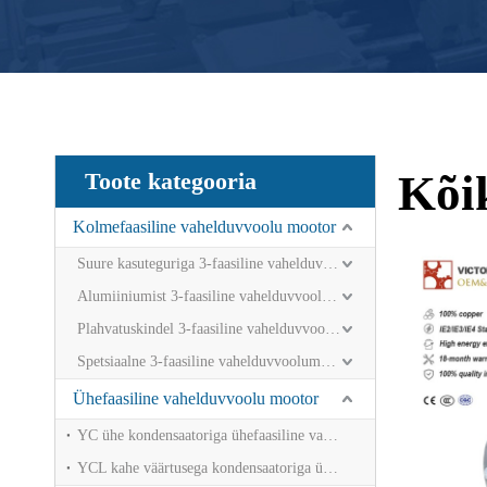
Kõi
Toote kategooria
Kolmefaasiline vahelduvvoolu mootor
Suure kasuteguriga 3-faasiline vahelduvvoolumootor
Alumiiniumist 3-faasiline vahelduvvoolumootor
Plahvatuskindel 3-faasiline vahelduvvoolumootor
Spetsiaalne 3-faasiline vahelduvvoolumootor
Ühefaasiline vahelduvvoolu mootor
YC ühe kondensaatoriga ühefaasiline vahelduvvoolu mootor
YCL kahe väärtusega kondensaatoriga ühefaasiline vahelduvvoolumootor