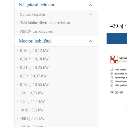
Käigukasti reduktor
Spiraalkäigukast
Tsükloidne tihvti ratta reduktor
430 hj 
NMRV ussikäigukast
Mootori hobujõud
0,16 hj / 0,12 kW
0,24 hj / 0,18 kW
0,34 hj / 0,25 kW
0,5 hj / 0,37 kW
0,75 hj / 0,55 kW
1 hj / 0,75 kW
1,5 hj / 1,1 kW
10 hj / 7,5 kW
100 hj / 75 kW