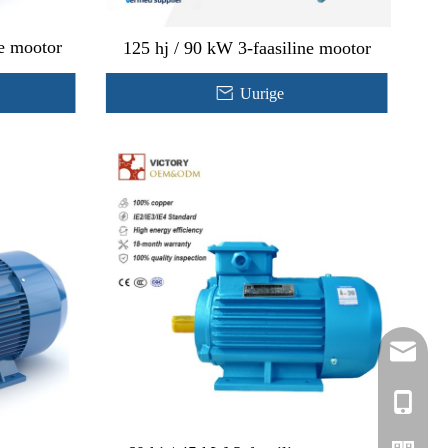
ne mootor
125 hj / 90 kW 3-faasiline mootor
Uurige
rylee@vm
+86- 158