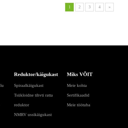
1
2
3
4
»
Reduktor/käigukast
Miks VÕIT
lu
Spiraalkäigukast
Meie kohta
Tsükloidne tihvti ratta
Sertifikaadid
e
reduktor
Meie töötuba
NMRV ussikäigukast