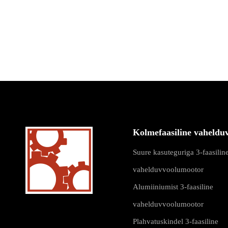
Kolmefaasiline vaheldu
Suure kasuteguriga 3-faasilin
vahelduvvoolumootor
Alumiiniumist 3-faasiline
vahelduvvoolumootor
Plahvatuskindel 3-faasiline