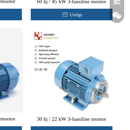
e mootor
60 hj / 45 kW 3-faasiline mootor
Uurige
Whatsapp
Wechat
e mootor
30 hj / 22 kW 3-faasiline mootor