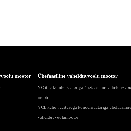
vvoolu mootor
Ühefaasiline vahelduvvoolu mootor
e
YC ühe kondensaatoriga ühefaasiline vahelduvvoo
mootor
YCL kahe väärtusega kondensaatoriga ühefaasilin
vahelduvvoolumootor