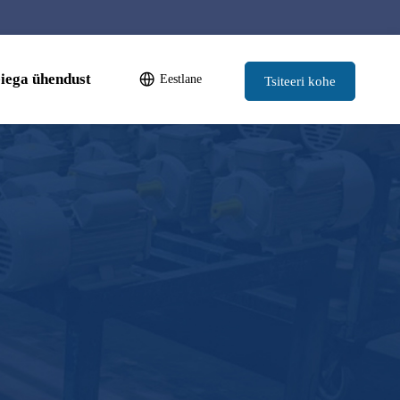
!
iega ühendust
Eestlane
Tsiteeri kohe