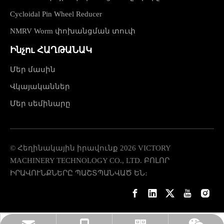
Cycloidal Pin Wheel Reducer
NMRV Worm փոխանցման տուփ
Ինչու ՀԱՂԹԱՆԱԿ
Մեր մասին
Վկայականներ
Մեր սեմինարը
© Հեղինակային իրավունք
2026
VICTORY
MACHINERY TECHNOLOGY CO., LTD. ԲՈԼՈՐ
ԻՐԱՎՈՒՆՔՆԵՐԸ ՊԱՇՏՊԱՆՎԱԾ ԵՆ։